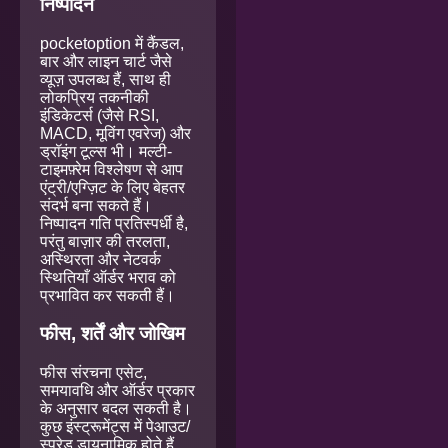
निष्पादन
pocketoption में कैंडल,
बार और लाइन चार्ट जैसे
व्यूज़ उपलब्ध हैं, साथ ही
लोकप्रिय तकनीकी
इंडिकेटर्स (जैसे RSI,
MACD, मूविंग एवरेज) और
ड्रॉइंग टूल्स भी। मल्टी-
टाइमफ़्रेम विश्लेषण से आप
एंट्री/एग्ज़िट के लिए बेहतर
संदर्भ बना सकते हैं।
निष्पादन गति प्रतिस्पर्धी है,
परंतु बाज़ार की तरलता,
अस्थिरता और नेटवर्क
स्थितियाँ ऑर्डर भराव को
प्रभावित कर सकती हैं।
फीस, शर्तें और जोखिम
फीस संरचना एसेट,
समयावधि और ऑर्डर प्रकार
के अनुसार बदल सकती है।
कुछ इंस्ट्रूमेंट्स में पेआउट/
स्प्रेड डायनामिक होते हैं,