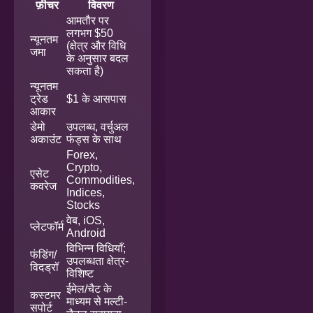
फ़ीचर
विवरण
आमतौर पर
लगभग $50
न्यूनतम
(क्षेत्र और विधि
जमा
के अनुसार बदल
सकता है)
न्यूनतम
ट्रेड
$1 के आसपास
आकार
डेमो
उपलब्ध, वर्चुअल
अकाउंट
फंड्स के साथ
Forex,
Crypto,
एसेट
Commodities,
कवरेज
Indices,
Stocks
वेब, iOS,
प्लेटफॉर्म
Android
विभिन्न विधियाँ;
फंडिंग/
उपलब्धता क्षेत्र-
विदड्रॉ
विशिष्ट
ईमेल/चैट के
कस्टमर
माध्यम से मल्टी-
सपोर्ट